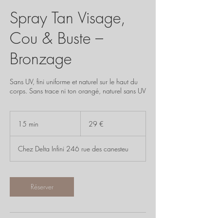
Spray Tan Visage,
Cou & Buste –
Bronzage
Sans UV, fini uniforme et naturel sur le haut du
corps. Sans trace ni ton orangé, naturel sans UV
29
euros
15 min
1
29 €
5
m
Chez Delta Infini 246 rue des canesteu
i
n
Réserver