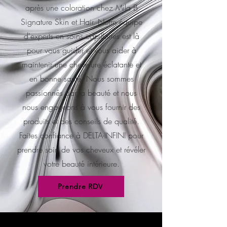
après une coloration chez Mila B
Signature Skin et Hair. Notre équipe
d'experts en soins capillaires est là
pour vous guider et vous aider à
maintenir une chevelure éclatante et
en bonne santé. Nous sommes
passionnés par la beauté et nous
nous engageons à vous fournir des
produits et des conseils de qualité.
Faites confiance à DELTA-INFINI pour
prendre soin de vos cheveux et révéler
votre beauté intérieure.
Prendre RDV