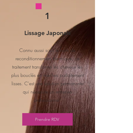
1
Lissage Japonais
Connu aussi sous le nom de
reconditionnement thermique, ce
traitement transforme les cheveux les
plus bouclés en mèches parfaitement
lisses. C'est une solution permanente
qui nécessite un entretien
professionnel¹
Prendre RDV