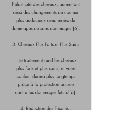
l'élasticité des cheveux, permettant
ainsi des changements de couleur
plus audacieux avec moins de
dommages ou sans dommages¹[6].
3. Cheveux Plus Forts et Plus Sains
:
- Le traitement rend les cheveux
plus forts et plus sains, et votre
couleur durera plus longtemps
grâce à la protection accrue
contre les dommages futurs¹[6].
4. Réduction des Frisottis :
- Olaplex favorise une structure
capillaire plus lisse, ce qui réduit