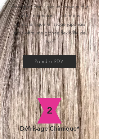
chimiques pour lisser les cheveux tout
en les nourrissant. Il est moins
permanent que le lissage japonais
mais offre une grande flexibilité de
style¹
Prendre RDV
2
Défrisage Chimique*