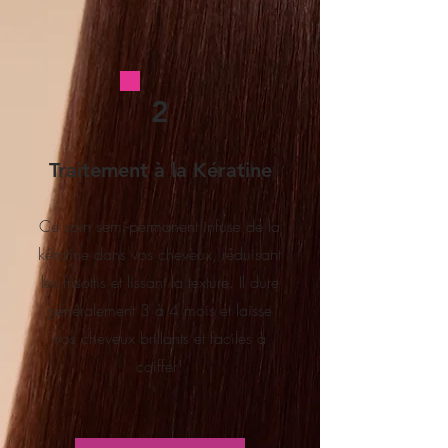
2
Traitement à la Kératine
Ce soin semi-permanent infuse de la
kératine dans vos cheveux, réduisant
les frisottis et lissant la texture. Il dure
généralement 3 à 4 mois et laisse
vos cheveux brillants et faciles à
coiffer¹