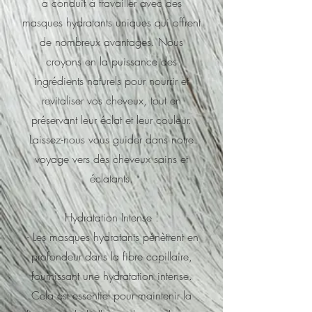
a conduit à travailler avec des
masques hydratants uniques qui offrent
de nombreux avantages. Nous
croyons en la puissance des
ingrédients naturels pour nourrir et
revitaliser vos cheveux, tout en
préservant leur éclat et leur couleur.
Laissez-nous vous guider dans notre
voyage vers des cheveux sains et
éclatants.
Hydratation Intense :
- Les masques hydratants pénètrent en
profondeur dans la fibre capillaire,
fournissant une hydratation intense.
Cela est essentiel pour maintenir la