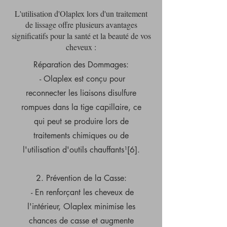
L'utilisation d'Olaplex lors d'un traitement
de lissage offre plusieurs avantages
significatifs pour la santé et la beauté de vos
cheveux :
Réparation des Dommages:
- Olaplex est conçu pour
reconnecter les liaisons disulfure
rompues dans la tige capillaire, ce
qui peut se produire lors de
traitements chimiques ou de
l'utilisation d'outils chauffants¹[6].
2. Prévention de la Casse:
- En renforçant les cheveux de
l'intérieur, Olaplex minimise les
chances de casse et augmente