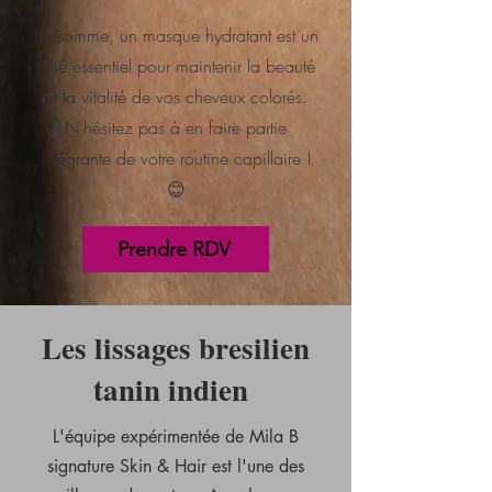
En somme, un masque hydratant est un
allié essentiel pour maintenir la beauté
et la vitalité de vos cheveux colorés.
N'hésitez pas à en faire partie
intégrante de votre routine capillaire !
😊
Prendre RDV
Les lissages bresilien
tanin indien
L'équipe expérimentée de Mila B
signature Skin & Hair est l'une des