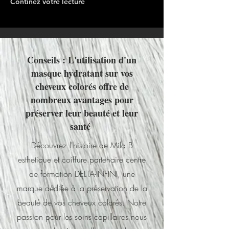
Continez votre lecture
Conseils : L'utilisation d'un
masque hydratant sur vos
cheveux colorés offre de
nombreux avantages pour
préserver leur beauté et leur
santé
Découvrez l'histoire de Mila B
esthetique et coiffure partenaire centre
de formation DELTA-INFINI, une
marque dédiée à la préservation de la
beauté de vos cheveux colorés. Notre
passion pour les soins capillaires nous