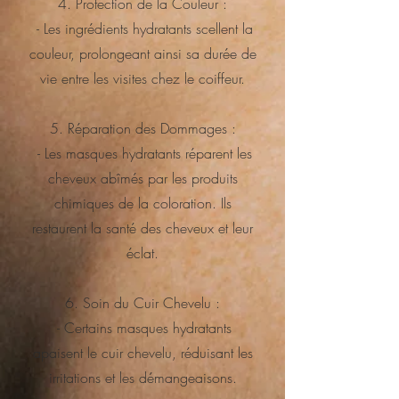
4. Protection de la Couleur :
- Les ingrédients hydratants scellent la
couleur, prolongeant ainsi sa durée de
vie entre les visites chez le coiffeur.
5. Réparation des Dommages :
- Les masques hydratants réparent les
cheveux abîmés par les produits
chimiques de la coloration. Ils
restaurent la santé des cheveux et leur
éclat.
6. Soin du Cuir Chevelu :
- Certains masques hydratants
apaisent le cuir chevelu, réduisant les
irritations et les démangeaisons.