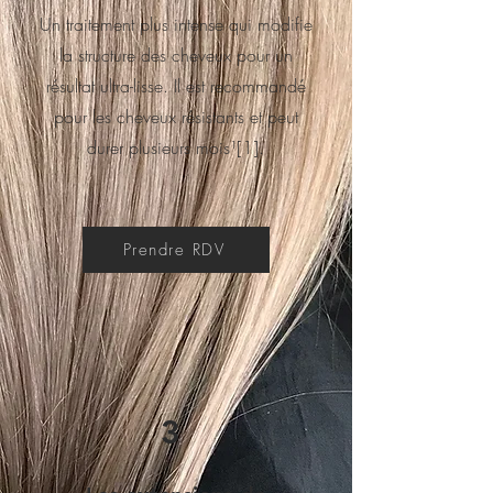
Un traitement plus intense qui modifie
la structure des cheveux pour un
résultat ultra-lisse. Il est recommandé
pour les cheveux résistants et peut
durer plusieurs mois¹[1].
Prendre RDV
3