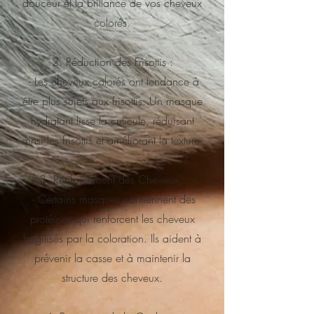
douceur et la brillance de vos cheveux
colorés.
2. Réduction des Frisottis :
- Les cheveux colorés ont tendance à
être plus sujets aux frisottis. Un masque
hydratant lisse la cuticule, réduisant
ainsi les frisottis et améliorant la texture.
3. Renforcement des Cheveux :
- Certains masques contiennent des
protéines qui renforcent les cheveux
fragilisés par la coloration. Ils aident à
prévenir la casse et à maintenir la
structure des cheveux.