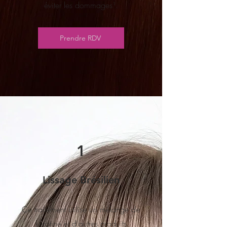
éviter les dommages¹.
Prendre RDV
1
Lissage Brésilien
Ce traitement utilise un mélange de
kératine et d'autres produits