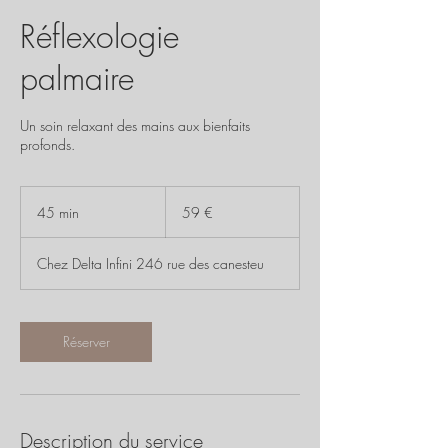
Réflexologie
palmaire
Un soin relaxant des mains aux bienfaits
profonds.
59
euros
45 min
4
59 €
5
m
Chez Delta Infini 246 rue des canesteu
i
n
Réserver
Description du service