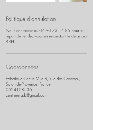
Politique d'annulation
Nous contactez au 04 90 73 14 85 pour tout
report de rendez vous en respectant le délai des
48H
Coordonnées
Esthetique Centre Mila B, Rue des Canesteu,
Salon-de-Provence, France
0624108536
centremila.b@gmail.com