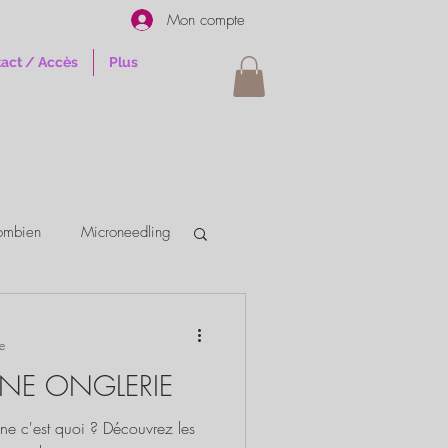
Mon compte
act / Accès
Plus
lombien
Microneedling
e
INE ONGLERIE
ne c'est quoi ? Découvrez les