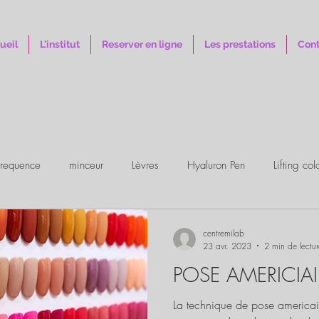
ueil
L'institut
Reserver en ligne
Les prestations
Cont
ofrequence
minceur
Lèvres
Hyaluron Pen
Lifting co
centremilab
23 avr. 2023
2 min de lectur
POSE AMERICIA
La technique de pose americai