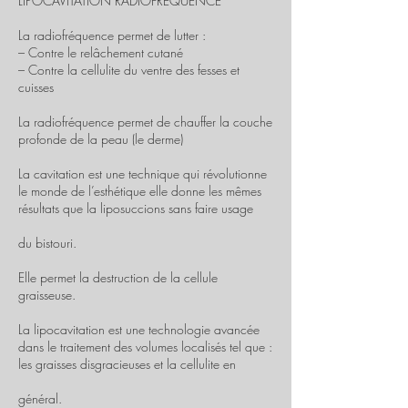
LIPOCAVITATION RADIOFREQUENCE
La radiofréquence permet de lutter :
– Contre le relâchement cutané
– Contre la cellulite du ventre des fesses et
cuisses
La radiofréquence permet de chauffer la couche
profonde de la peau (le derme)
La cavitation est une technique qui révolutionne
le monde de l’esthétique elle donne les mêmes
résultats que la liposuccions sans faire usage
du bistouri.
Elle permet la destruction de la cellule
graisseuse.
La lipocavitation est une technologie avancée
dans le traitement des volumes localisés tel que :
les graisses disgracieuses et la cellulite en
général.