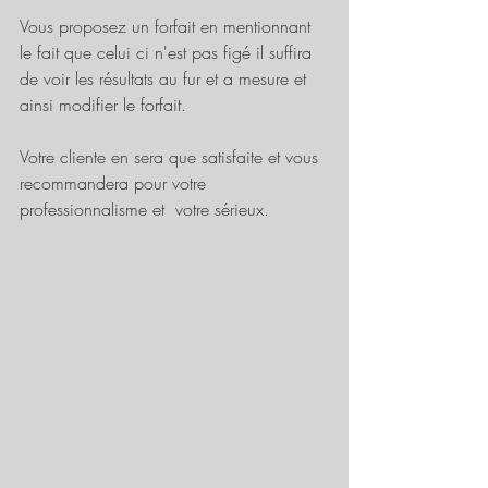
Vous proposez un forfait en mentionnant 
le fait que celui ci n'est pas figé il suffira 
de voir les résultats au fur et a mesure et 
ainsi modifier le forfait. 
Votre cliente en sera que satisfaite et vous 
recommandera pour votre 
professionnalisme et  votre sérieux.