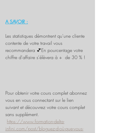
A SAVOIR :
Les statistiques démontrent qu'une cliente 
contente de votre travail vous 
recommandera 💕En pourcentage votre 
chiffre d'affaire s'élèvera à +  de 30 % !
Pour obtenir votre cours complet abonnez 
vous en vous connectant sur le lien 
suivant et découvrez votre cours complet 
sans supplément.
https://www.formation-delta-
infini.com/post/bloguez-d-où-que-vous-