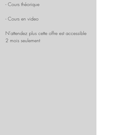
- Cours théorique
- Cours en video
N'attendez plus cette offre est accessible 
2 mois seulement