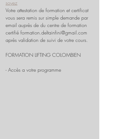
soyez
Votre attestation de formation et certificat 
vous sera remis sur simple demande par 
email auprès de du centre de formation 
certifié formation.deltainfini@gmail.com 
après validation de suivi de votre cours. 
FORMATION LIFTING COLOMBIEN 
- Accès a votre programme