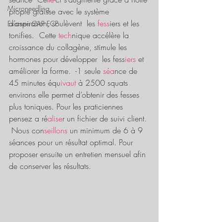
Microneedling
propre graisse avec le système 
d’aspiration, soulèvent  les 
fess
iers et les 
Examen CAP ECP
tonifies.  Cette
 tech
nique accélère la 
croissance du collagène, stimule les 
hormones pour développer  les fess
iers 
et 
améliorer la forme.  -1 seule
 séa
nce de 
45 minutes équ
ivaut 
à 2500 squats 
environs elle permet d’obtenir des fesses 
plus toniques. Pour les praticiennes 
pensez a ré
alise
r un fichier de suivi client. 
 Nous con
seillons 
un minimum de 6 à 9 
séances pour un résultat optimal. Pour 
proposer ensuite un entretien mensuel afin 
de conserver les résultats. 