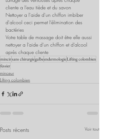
Lavage des ventouses après chaque 
cliente a l’eau tiède et du savon
Nettoyer a l'aide d'un chiffon imbiber 
d'alcool ceci permet l’élimination des 
bactéries
Votre table de massage doit être elle aussi 
nettoyer a l’aide d’un chiffon et d’alcool 
après chaque cliente
mincir
sans chirurgie
galbe
endermologie
Lifting colombien
fessier
minceur
Lifting colombien
Posts récents
Voir tout